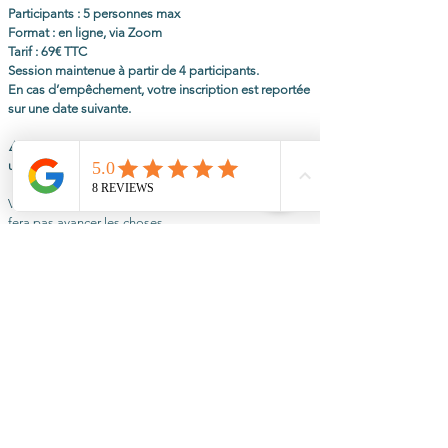
Participants : 5 personnes max
Format : en ligne, via Zoom
Tarif : 69€ TTC
Session maintenue à partir de 4 participants.
En cas d’empêchement, votre inscription est reportée
sur une date suivante.
⚠️ Places limitées à 5 participants – merci de réserver
uniquement si vous êtes disponible.
Vous savez déjà que rester seul dans votre tête ne
fera pas avancer les choses.
Testez un autre cadre, le temps d’un cercle. Vous
verrez la différence.
Je réserve ma place