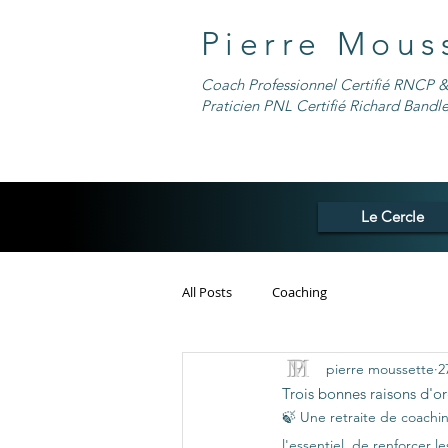
Pierre Mous
Coach Professionnel Certifié RNCP &
Praticien PNL Certifié Richard Bandle
Le Cercle
All Posts
Coaching
pierre moussette
2
Trois bonnes raisons d'o
🍃 Une retraite de coachi
l'essentiel, de renforcer le