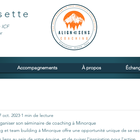
sette
 ICF
r
Accompagnements
À propos
Échang
7 oct. 2023
1 min de lecture
rganiser son séminaire de coaching à Minorque
ng et team building à Minorque offre une opportunité unique de se rec
s liens au sein de votre équipe, et de puiser l'inspiration pour l'action.