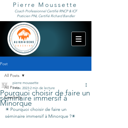
Pierre Moussette
Coach Professionnel Certifié RNCP & ICF
Praticien PNL Certifié Richard Bandler
Post
All Posts
pierre moussette
All Posts
7 nov. 2023
2 min de lecture
Pourquoi choisir de faire un
séminaire immersif à
Coaching
Minorque
☀ Pourquoi choisir de faire un 
séminaire immersif à Minorque ?☀